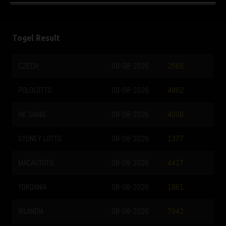
Togel Result
CZECH
09-08-2026
2565
POLOLOTTO
09-08-2026
4862
HK SIANG
09-08-2026
4008
SYDNEY LOTTO
08-08-2026
1377
MACAUTOTO
08-08-2026
4417
YORDANIA
08-08-2026
1961
IRLANDIA
08-08-2026
7942